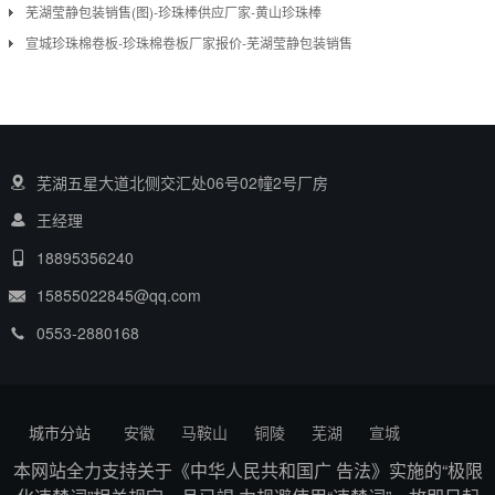
芜湖莹静包装销售(图)-珍珠棒供应厂家-黄山珍珠棒
宣城珍珠棉卷板-珍珠棉卷板厂家报价-芜湖莹静包装销售
芜湖五星大道北侧交汇处06号02幢2号厂房
王经理
18895356240
15855022845@qq.com
0553-2880168
城市分站
安徽
马鞍山
铜陵
芜湖
宣城
本网站全力支持关于《中华人民共和国广 告法》实施的“极限