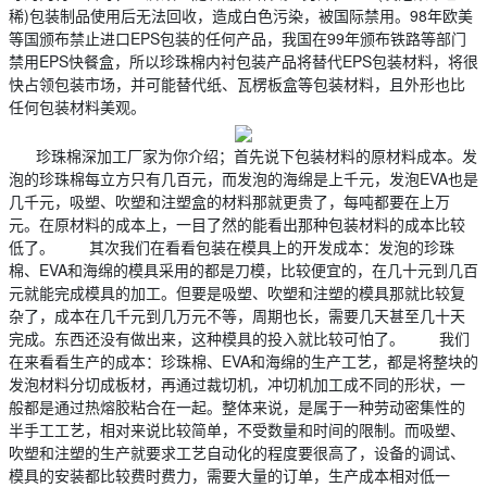
稀)包装制品使用后无法回收，造成白色污染，被国际禁用。98年欧美
等国颁布禁止进口EPS包装的任何产品，我国在99年颁布铁路等部门
禁用EPS快餐盒，所以珍珠棉内衬包装产品将替代EPS包装材料，将很
快占领包装市场，并可能替代纸、瓦楞板盒等包装材料，且外形也比
任何包装材料美观。
珍珠棉深加工厂家为你介绍；首先说下包装材料的原材料成本。发
泡的珍珠棉每立方只有几百元，而发泡的海绵是上千元，发泡EVA也是
几千元，吸塑、吹塑和注塑盒的材料那就更贵了，每吨都要在上万
元。在原材料的成本上，一目了然的能看出那种包装材料的成本比较
低了。 其次我们在看看包装在模具上的开发成本：发泡的珍珠
棉、EVA和海绵的模具采用的都是刀模，比较便宜的，在几十元到几百
元就能完成模具的加工。但要是吸塑、吹塑和注塑的模具那就比较复
杂了，成本在几千元到几万元不等，周期也长，需要几天甚至几十天
完成。东西还没有做出来，这种模具的投入就比较可怕了。 我们
在来看看生产的成本：珍珠棉、EVA和海绵的生产工艺，都是将整块的
发泡材料分切成板材，再通过裁切机，冲切机加工成不同的形状，一
般都是通过热熔胶粘合在一起。整体来说，是属于一种劳动密集性的
半手工工艺，相对来说比较简单，不受数量和时间的限制。而吸塑、
吹塑和注塑的生产就要求工艺自动化的程度要很高了，设备的调试、
模具的安装都比较费时费力，需要大量的订单，生产成本相对低一