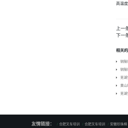
高温度
上一
下一
相关的
铜陵
铜陵
芜湖
黄山
芜湖
友情链接：
合肥叉车培训
合肥叉车培训
安徽珍珠棉