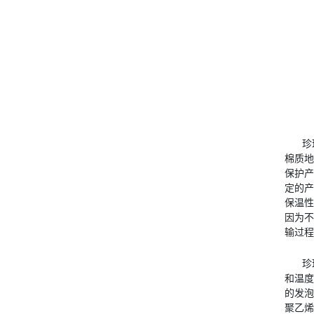
珍
棉质地
保护产
定的产
保温性
因为不
输过程
珍
和温度
的发泡
聚乙烯