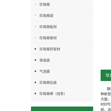
珍珠棉
珍珠棉袋
珍珠棉板材
珍珠棉卷材
珍珠棉异型材
保温袋
气泡膜
信
珍珠棉包装
随
珍珠棉棒（线条）
种新型
方面，
时EP
纸、涂