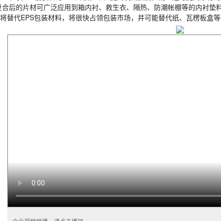
复合后的片材可广泛应用到箱内衬、救生衣、隔热、防潮帐棚等的内衬垫料
将替代EPS包装材料，将很快占领包装市场，并可能替代纸、瓦楞板盒