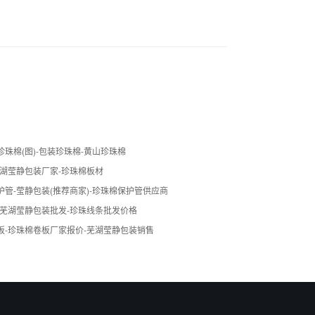
珠棉(图)-包装珍珠棉-黄山珍珠棉
芜湖莹静包装厂家-珍珠棉板材
管-莹静包装(推荐商家)-珍珠棉保护管供应商
-芜湖莹静包装批发-珍珠线条批发价格
板-珍珠棉卷板厂家报价-芜湖莹静包装销售