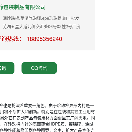
静包装制品有限公司
湖珍珠棉,芜湖气泡膜,epe珍珠棉,加工批发
：芜湖五星大道北侧交汇处06号02幢2号厂房
询热线： 18895356240
咨询
QQ咨询
棉也是扮演着重要一角色。由于珍珠棉异形内衬是一
用将不断扩大和创新。特别是在包装和其它工业用材
另外它在农副产品包装用材方面更显其广阔天地。同
，在珍珠棉内衬的表面覆合HDPE膜，镀铝膜、涂塑
的各种性能和附印刷各种图案、文字、扩大产品宣传力