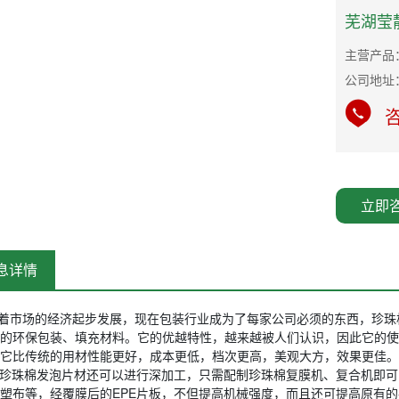
芜湖莹
主营产品：
公司地址
咨
立即
息详情
着市场的经济起步发展，现在包装行业成为了每家公司必须的东西，珍珠
的环保包装、填充材料。它的优越特性，越来越被人们认识，因此它的使
它比传统的用材性能更好，成本更低，档次更高，美观大方，效果更佳。
E珍珠棉发泡片材还可以进行深加工，只需配制珍珠棉复膜机、复合机即可
塑布等，经覆膜后的EPE片板，不但提高机械强度，而且还可提高原有