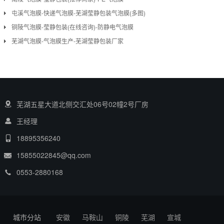
屯溪气泡膜-快递气泡膜-芜湖莹静包装气泡膜(多图)
铜陵气泡膜-莹静包装(在线咨询)-防静电气泡膜
芜湖气泡膜-气泡膜生产-芜湖莹静包装厂家
芜湖五星大道北侧交汇处06号02幢2号厂房
王经理
18895356240
15855022845@qq.com
0553-2880168
城市分站
安徽
马鞍山
铜陵
芜湖
宣城