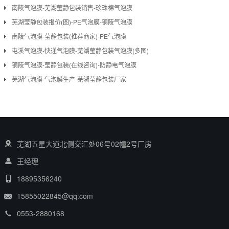
南陵气泡膜-芜湖莹静包装销售-珍珠棉气泡膜
芜湖莹静包装报价(图)-PE气泡膜-铜陵气泡膜
南陵气泡膜-莹静包装(推荐商家)-PE气泡膜
屯溪气泡膜-快递气泡膜-芜湖莹静包装气泡膜(多图)
铜陵气泡膜-莹静包装(在线咨询)-防静电气泡膜
芜湖气泡膜-气泡膜生产-芜湖莹静包装厂家
芜湖五星大道北侧交汇处06号02幢2号厂房
王经理
18895356240
15855022845@qq.com
0553-2880168