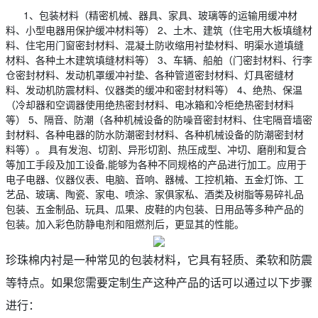
1、包装材料（精密机械、器具、家具、玻璃等的运输用缓冲材
料、小型电器用保护缓冲材料等） 2、土木、建筑（住宅用大板填缝材
料、住宅用门窗密封材料、混凝土防收缩用衬垫材料、明渠水道填缝
材料、各种土木建筑填缝材料等） 3、车辆、船舶（门密封材料、行李
仓密封材料、发动机罩缓冲衬垫、各种管道密封材料、灯具密缝材
料、发动机防震材料、仪器类的缓冲和密封材料等） 4、绝热、保温
（冷却器和空调器使用绝热密封材料、电冰箱和冷柜绝热密封材料
等） 5、隔音、防潮（各种机械设备的防噪音密封材料、住宅隔音墙密
封材料、各种电器的防水防潮密封材料、各种机械设备的防潮密封材
料等）。 具有发泡、切割、异形切割、热压成型、冲切、磨削和复合
等加工手段及加工设备,能够为各种不同规格的产品进行加工。应用于
电子电器、仪器仪表、电脑、音响、器械、工控机箱、五金灯饰、工
艺品、玻璃、陶瓷、家电、喷涂、家俱家私、酒类及树脂等易碎礼品
包装、五金制品、玩具、瓜果、皮鞋的内包装、日用品等多种产品的
包装。加入彩色防静电剂和阻燃剂后，更显其的性能。
珍珠棉内衬是一种常见的包装材料，它具有轻质、柔软和防震
等特点。如果您需要定制生产这种产品的话可以通过以下步骤
进行：