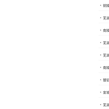
铜
芜湖
南
芜湖
芜湖
南
镀
宣
芜湖