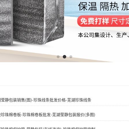
湖莹静包装销售(图)-珍珠线条批发价格-芜湖珍珠线条
陵珍珠棉卷板-珍珠棉卷板批发-芜湖莹静包装报价(多图)