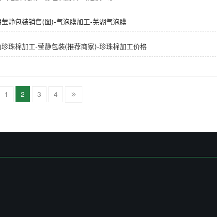
莹静包装销售(图)-气泡膜加工-芜湖气泡膜
山珍珠棉加工-莹静包装(推荐商家)-珍珠棉加工价格
1
2
3
4