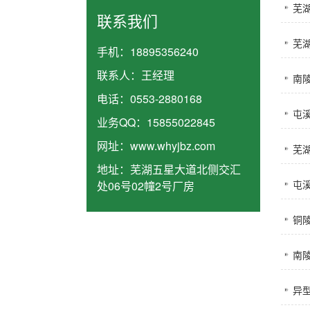
芜
联系我们
芜
手机：
18895356240
联系人：
王经理
南
电话：
0553-2880168
屯
业务QQ：
15855022845
网址：
www.whyjbz.com
芜湖
地址：
芜湖五星大道北侧交汇
屯溪
处06号02幢2号厂房
铜
南
异