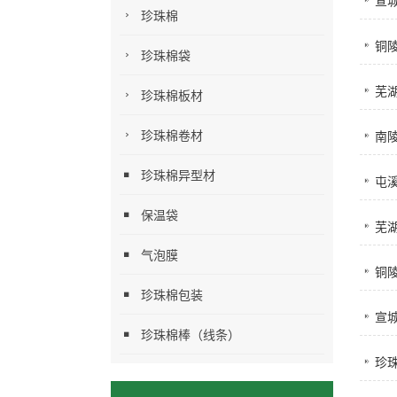
宣
珍珠棉
铜陵
珍珠棉袋
芜
珍珠棉板材
珍珠棉卷材
南
珍珠棉异型材
屯
保温袋
芜
气泡膜
铜
珍珠棉包装
宣城
珍珠棉棒（线条）
珍