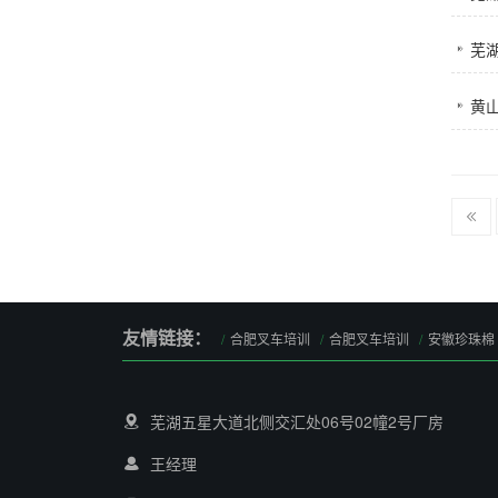
芜湖
黄
友情链接：
合肥叉车培训
合肥叉车培训
安徽珍珠棉
芜湖五星大道北侧交汇处06号02幢2号厂房
王经理