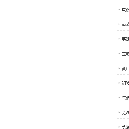
屯
南
芜湖
宣城
黄
铜陵
气
芜
芜